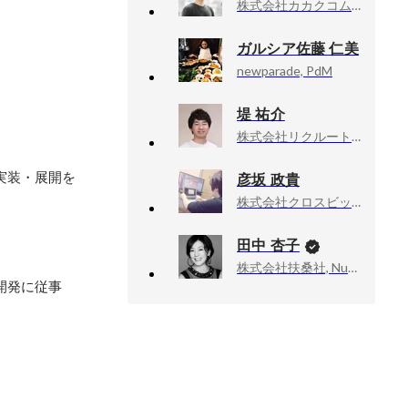
株式会社カカクコム, 食べログサービス本部 本部長
ガルシア佐藤 仁美
newparade, PdM
堤 祐介
株式会社リクルート, Engineering Manager
実装・展開を
彦坂 政貴
株式会社クロスビット, エンジニア
田中 杏子
株式会社扶桑社, Numéro TOKYO編集長
開発に従事