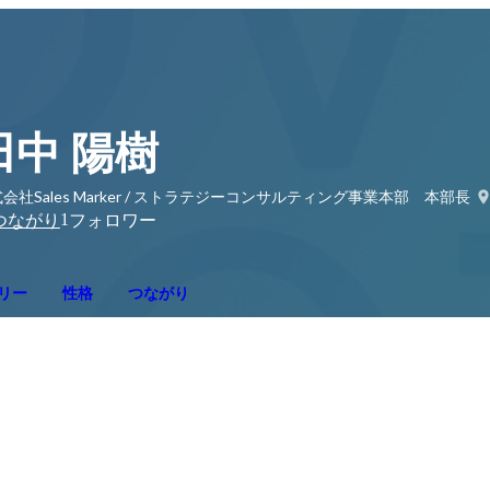
田中 陽樹
会社Sales Marker / ストラテジーコンサルティング事業本部 本部長
1
つながり
フォロワー
リー
性格
つながり