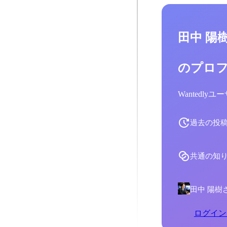
田中 陽
のプロ
Wantedl
過去の投
共通の知
田中 陽樹
ログイン