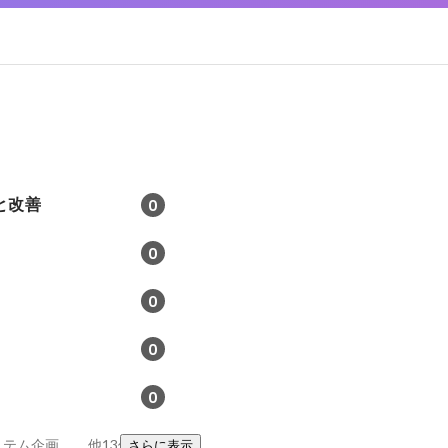
と改善
0
0
0
0
0
マネージメント、システム企画、業務改善コンサルティング
他13件
さらに表示