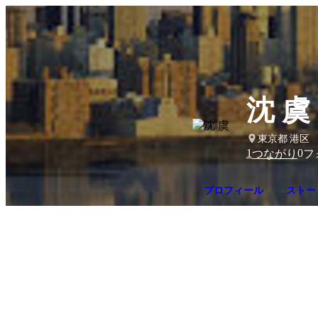
沈 虞
東京都 港区
1
0
つながり
フ
プロフィール
ストー