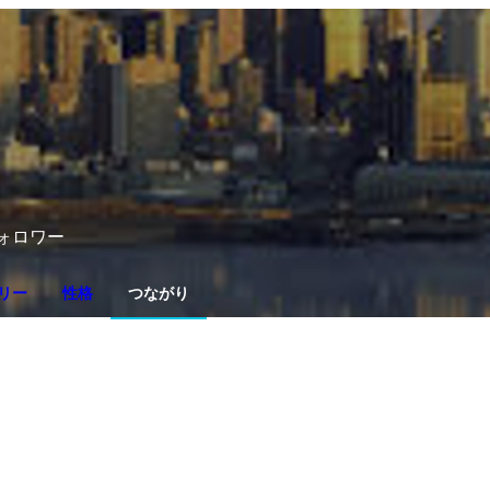
ォロワー
リー
性格
つながり