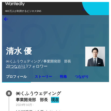
アプリを使う
400万人が利用するビジネスSNS
清水 優
㈱くふうウェディング / 事業開発部 部長
20
3
つながり
フォロワー
プロフィール
ストーリー
性格
つながり
㈱くふうウェディング
事業開発部　部長
現在
2024年10月
-