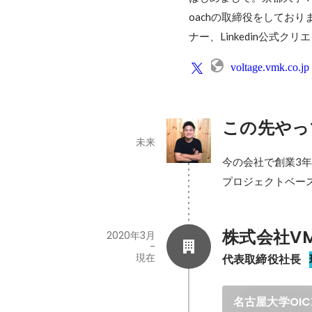
oachの取締役をしてお
voltage.vmk.co.jp
この先やっ
未来
今の会社で創業3
プロジェクトベー
株式会社V
2020年3月
-
現在
代表取締役社長
名古屋大学OI