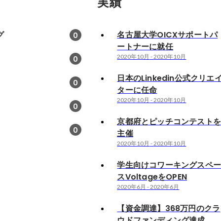
実績
グ
名古屋大学OICXサポートパ
0
ートナーに就任
2020年10月
-
2020年10月
0
日本のLinkedin公式クリエ
0
ターに任命
2020年10月
-
2020年10月
0
京都府とピッチコンテスト
0
主催
2020年10月
-
2020年10月
学生向けコワーキングスペ
スVoltageをOPEN
2020年6月
-
2020年6月
【資金調達】368万円のクラ
ウドファンディング達成