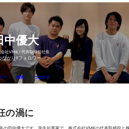
田中優大
会社VMK / 代表取締役社長
0
つながり
フォロワー
リー
性格
つながり
狂の渦に
年の田中優大です。学生起業家で、株式会社VMKの代表取締役と株式会