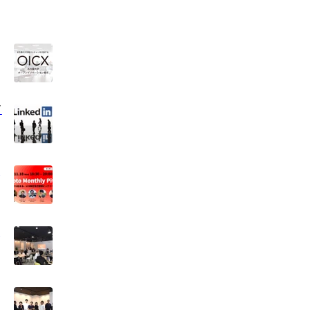
イ
を
ー