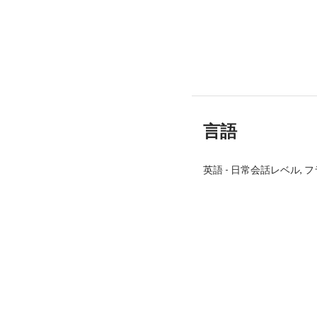
言語
英語
-
日常会話レベル
フ