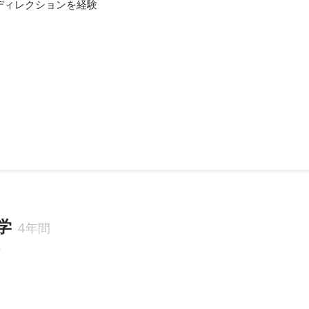
ディレクションを経験
提案で1万PV向上
学
4年間
科