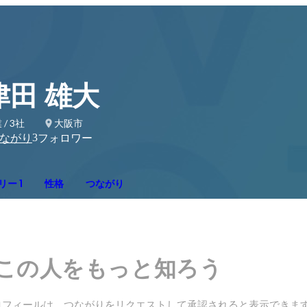
津田 雄大
 / 3社
大阪市
3
ながり
フォロワー
ー 1
性格
つながり
この人をもっと知ろう
ロフィールは、つながりをリクエストして承認されると表示できま