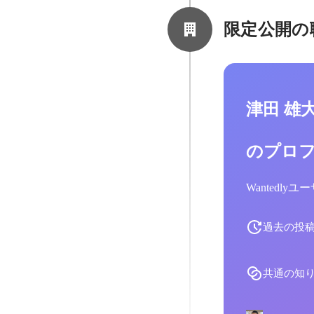
限定公開の
津田 雄
のプロ
Wantedl
過去の投
共通の知