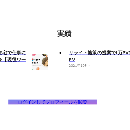
実績
在宅で仕事に
リライト施策の提案で1万PV向
を【現役ワー
PV
2021年10月
-
ログインしてプロフィールを閲覧