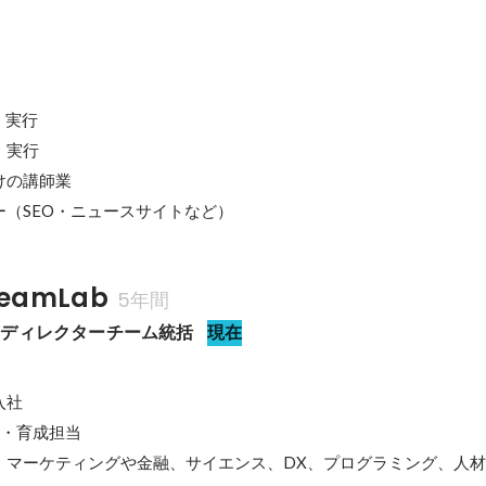
実行

実行

の講師業

eamLab
5年間
・ディレクターチーム統括
現在
社

・育成担当

、マーケティングや金融、サイエンス、DX、プログラミング、人