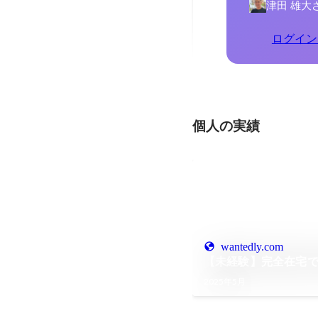
津田 雄大
ログイン
個人の実績
wantedly.com
【未経験】完全在宅で
2025年5月