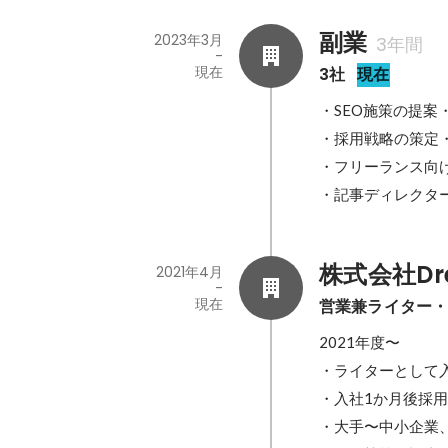
副業
2023年3月
3年間
-
現在
3社
現在
・SEO施策の提案・
・採用戦略の策定・
・フリーランス向け
株式会社Dr
2021年4月
-
現在
営業兼ライター
2021年度〜

・ライターとして入
・入社1か月後採用
・大手〜中小企業