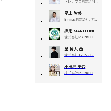
トレカプロ株式会社, 代表取締役社長
尾上 智美
Bigmac株式会社, デジタルマーケティング部
採用 MARKELINE
株式会社MARKELINE, 総務
星 賢人
株式会社JobRainbow, CEO
小田島 美沙
株式会社MARKELINE, リスキリング事業部