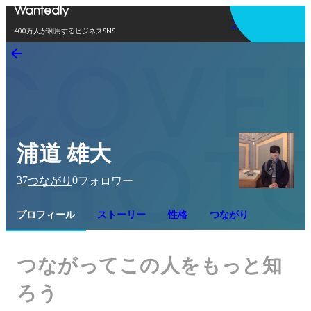
アプリを使う
400万人が利用するビジネスSNS
浦道 雄大
37
0
つながり
フォロワー
プロフィール
ストーリー
性格
つながり
つながってこの人をもっと知
ろう