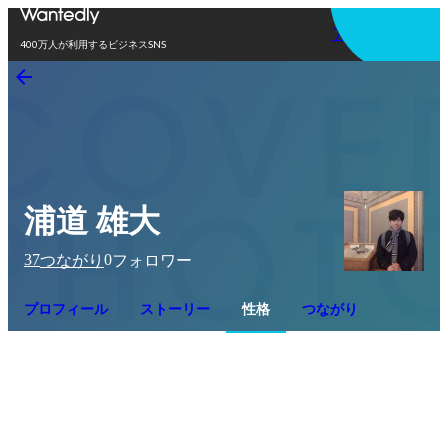
アプリを使う
400万人が利用するビジネスSNS
浦道 雄大
37
0
つながり
フォロワー
プロフィール
ストーリー
性格
つながり