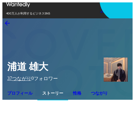
アプリを使う
400万人が利用するビジネスSNS
浦道 雄大
37
0
つながり
フォロワー
プロフィール
ストーリー
性格
つながり