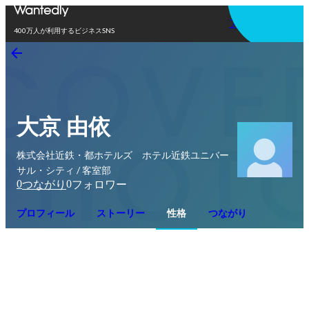
アプリを使う
400万人が利用するビジネスSNS
大京 由依
株式会社近鉄・都ホテルズ ホテル近鉄ユニバー
サル・シティ / 客室部
0
0
つながり
フォロワー
プロフィール
ストーリー
性格
つながり