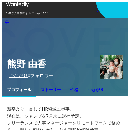
アプリを使う
400万人が利用するビジネスSNS
熊野 由香
1
0
つながり
フォロワー
プロフィール
ストーリー
性格
つながり
新卒より一貫してHR領域に従事。

現在は、ジャンプを7月末に退社予定。

フリーランスで人事マネージャーをリモートワークで務め
る。→新しい勤務先が決まり次第契約解除予定。