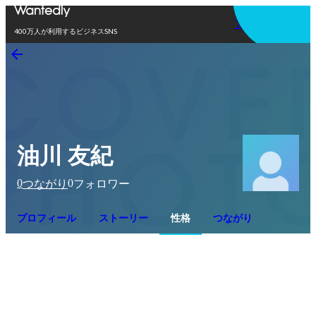
アプリを使う
400万人が利用するビジネスSNS
油川 友紀
0
0
つながり
フォロワー
プロフィール
ストーリー
性格
つながり