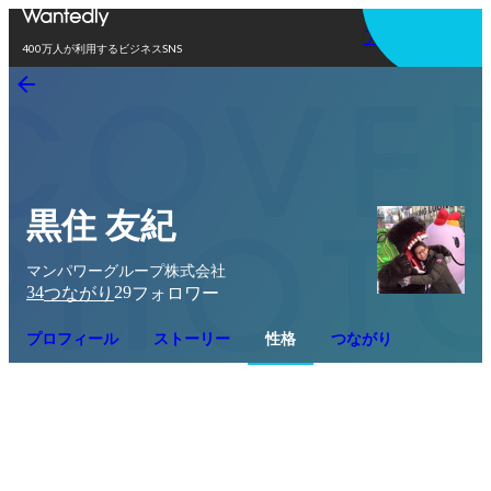
アプリを使う
400万人が利用するビジネスSNS
黒住 友紀
マンパワーグループ株式会社
34
29
つながり
フォロワー
プロフィール
ストーリー
性格
つながり