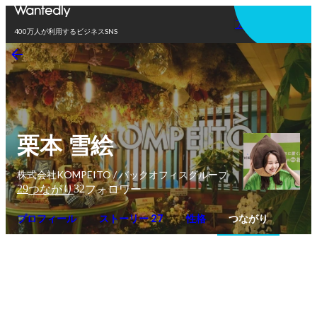
アプリを使う
400万人が利用するビジネスSNS
栗本 雪絵
株式会社KOMPEITO / バックオフィスグループ
29
32
つながり
フォロワー
プロフィール
ストーリー 27
性格
つながり