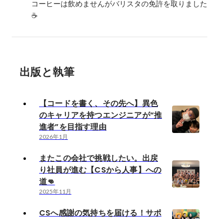
コーヒーは飲めませんがバリスタの免許を取りました
☕️
出版と執筆
【コードを書く、その先へ】異色
のキャリアを持つエンジニアが“推
進者”を目指す理由
2026年1月
またこの会社で挑戦したい。出戻
り社員が進む【CSから人事】への
道👊
2025年11月
CSへ感謝の気持ちを届ける！サポ