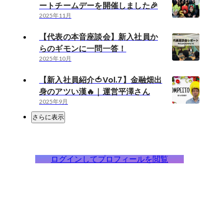
ートチームデーを開催しました🎉
2025年11月
【代表の本音座談会】新入社員か
らのギモンに一問一答！
2025年10月
【新入社員紹介🍅Vol.7】金融畑出
身のアツい漢🔥｜運営平澤さん
2025年9月
さらに表示
ログインしてプロフィールを閲覧