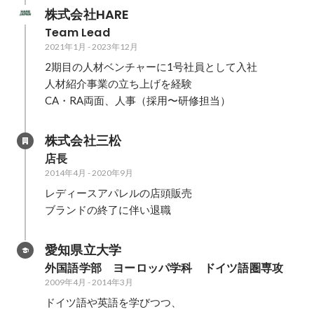
株式会社HARE
Team Lead
2021年1月
-
2023年12月
2期目の人材ベンチャーに1号社員として入社

人材紹介事業の立ち上げを経験

CA・RA両面、人事（採用〜研修担当）
株式会社三松
店長
2014年4月
-
2020年9月
レディースアパレルの店頭販売

ブランドの終了に伴い退職
愛知県立大学
外国語学部　ヨーロッパ学科　ドイツ語圏専攻
2009年4月
-
2014年3月
ドイツ語や英語を学びつつ、
