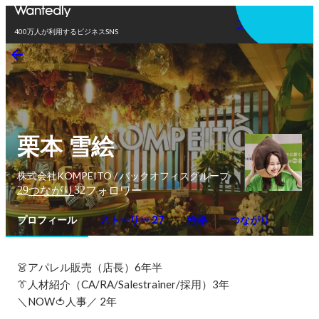
アプリを使う
400万人が利用するビジネスSNS
栗本 雪絵
株式会社KOMPEITO / バックオフィスグループ
29
32
つながり
フォロワー
プロフィール
ストーリー 27
性格
つながり
👗アパレル販売（店長）6年半

👔人材紹介（CA/RA/Salestrainer/採用）3年

＼NOW🍅人事／ 2年
