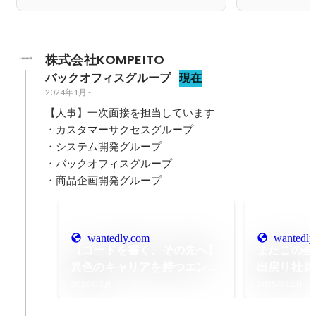
株式会社KOMPEITO
バックオフィスグループ
現在
2024年1月
-
【人事】一次面接を担当しています

・カスタマーサクセスグループ

・システム開発グループ

・バックオフィスグループ

・商品企画開発グループ
wantedly.com
wantedly
【コードを書く、その先へ】
またこの会
異色のキャリアを持つエンジ
出戻り社員
ニアが“推進者”を目指す理由
人事】への
2026年1月
2025年11月