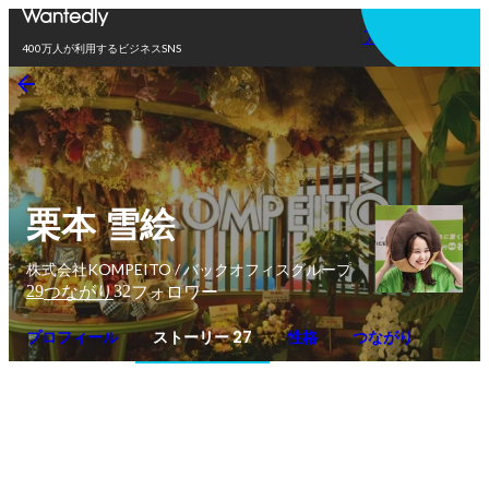
アプリを使う
400万人が利用するビジネスSNS
栗本 雪絵
株式会社KOMPEITO / バックオフィスグループ
29
32
つながり
フォロワー
プロフィール
ストーリー 27
性格
つながり