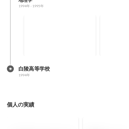
地理学
1994年
-
1995年
日南市月収20万円ワーカープ
痴漢抑止バ
ロジェクト
白陵高等学校
1994年
個人の実績