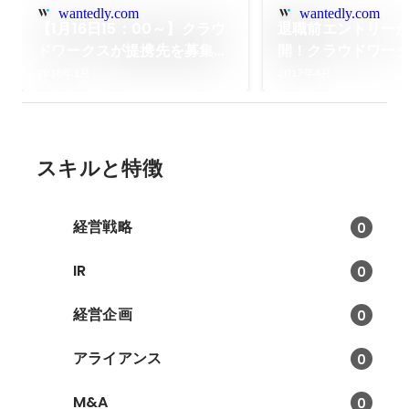
wantedly.com
wantedly.com
【1月16日15：00～】クラウ
退職前エントリー
ドワークスが提携先を募集！
開！クラウドワー
戦略説明会を開催
アップグレードす
2018年1月
2017年4月
スキルと特徴
経営戦略
0
IR
0
経営企画
0
アライアンス
0
M&A
0