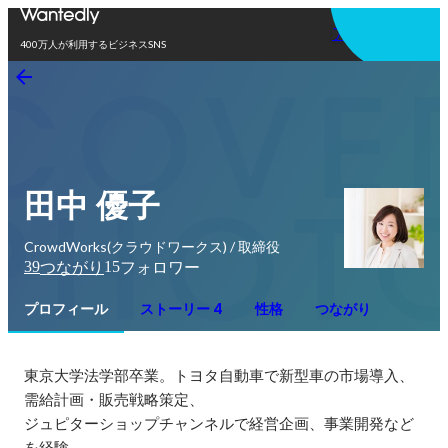
アプリを使う
400万人が利用するビジネスSNS
田中 優子
CrowdWorks(クラウドワークス) / 取締役
39
15
つながり
フォロワー
プロフィール
ストーリー 4
性格
つながり
東京大学法学部卒業。トヨタ自動車で新型車の市場導入、
需給計画・販売戦略策定、

ジュピターショップチャンネルで経営企画、事業開発など
を経験。
