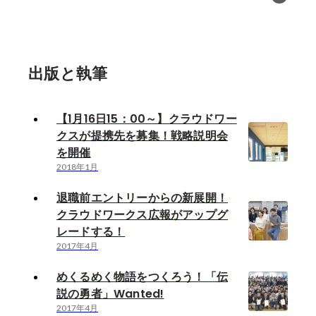
出版と執筆
【1月16日15：00～】クラウドワー
クスが提携先を募集！戦略説明会
を開催
2018年1月
退職前エントリーからの新展開！
クラウドワークス広報がアップグ
レードする！
2017年4月
めくるめく物語をつくろう！「伝
説の勇者」Wanted!
2017年4月