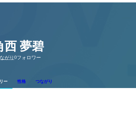
角西 夢碧
0
ながり
フォロワー
リー
性格
つながり