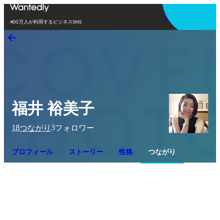
アプリを使う
400万人が利用するビジネスSNS
福井 裕美子
18
3
つながり
フォロワー
プロフィール
ストーリー
性格
つながり