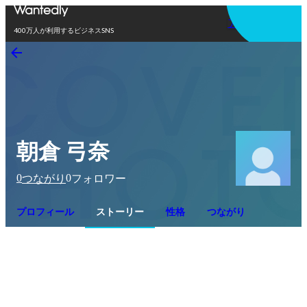
アプリを使う
400万人が利用するビジネスSNS
朝倉 弓奈
0
0
つながり
フォロワー
プロフィール
ストーリー
性格
つながり