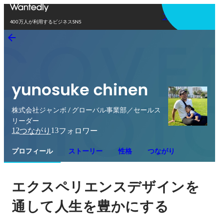
アプリを使う
400万人が利用するビジネスSNS
yunosuke chinen
株式会社ジャンボ / グローバル事業部／セールス
リーダー
12
13
つながり
フォロワー
プロフィール
ストーリー
性格
つながり
エクスペリエンスデザインを
通して人生を豊かにする