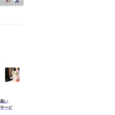
が
い
ト
紹
て高い
クサービ