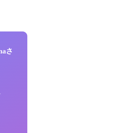
maさ
す