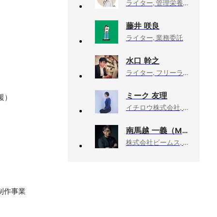
ライター, 管理栄養士、ファッション、コスメ系など
藤井 咲良
ライター, 業務委託
水口 幹之
ライター, フリーランス
ミーク 友理
援）
イチロウ株式会社, UXチーム
南馬越 一義（MAGO）
株式会社ビームス, ディレクターズルーム エグゼクティブディレクター
制作事業