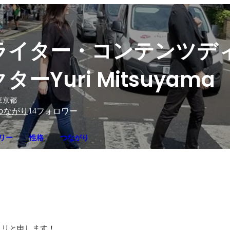
ライター・コンテンツデ
クターYuri Mitsuyama
東京都
14
つながり
フォロワー
リー
性格
つながり
ユリと申します！