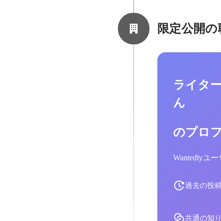
限定公開の
ライター・
ん
のプロ
Wantedl
過去の投
共通の知