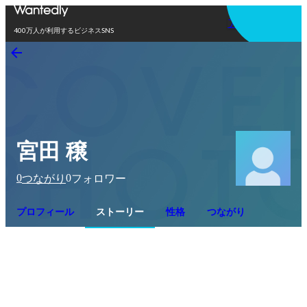
アプリを使う
400万人が利用するビジネスSNS
宮田 穣
0
0
つながり
フォロワー
プロフィール
ストーリー
性格
つながり