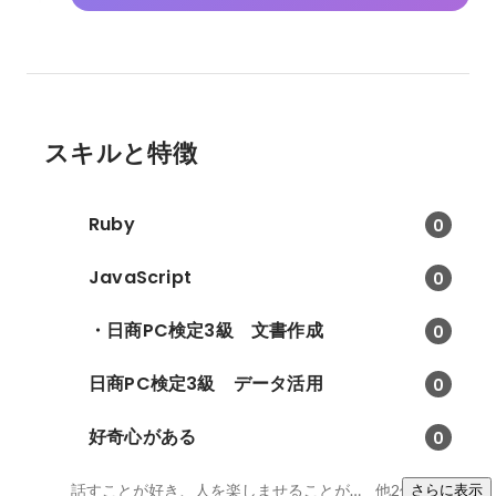
スキルと特徴
Ruby
0
JavaScript
0
・日商PC検定3級 文書作成
0
日商PC検定3級 データ活用
0
好奇心がある
0
話すことが好き、人を楽しませることが好き、人や物事を決めつけない
他2件
さらに表示