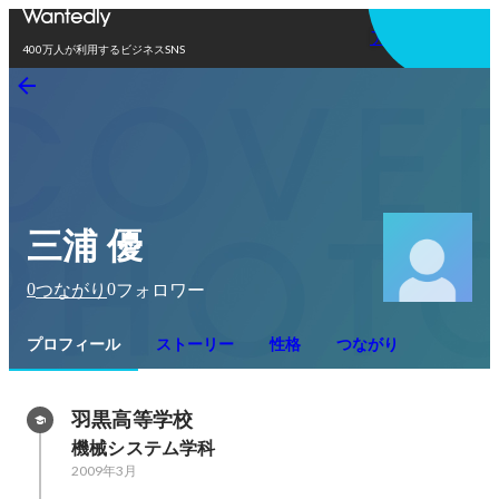
アプリを使う
400万人が利用するビジネスSNS
三浦 優
0
0
つながり
フォロワー
プロフィール
ストーリー
性格
つながり
羽黒高等学校
機械システム学科
2009年3月