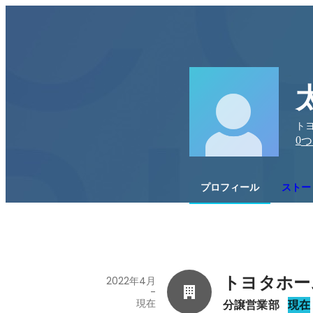
トヨ
0
つ
プロフィール
ストー
トヨタホー
2022年4月
-
現在
分譲営業部
現在