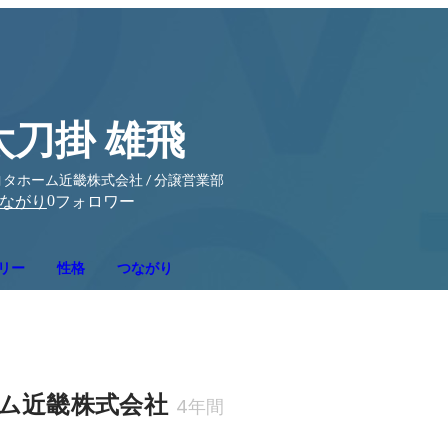
太刀掛 雄飛
タホーム近畿株式会社 / 分譲営業部
0
ながり
フォロワー
リー
性格
つながり
ム近畿株式会社
4年間