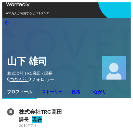
アプリを使う
400万人が利用するビジネスSNS
山下 雄司
株式会社TRC高田 / 課長
0
0
つながり
フォロワー
プロフィール
ストーリー
性格
つながり
株式会社TRC高田
課長
現在
2014年7月
-