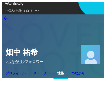
アプリを使う
400万人が利用するビジネスSNS
畑中 祐希
0
0
つながり
フォロワー
プロフィール
ストーリー
性格
つながり