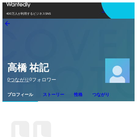
アプリを使う
400万人が利用するビジネスSNS
高橋 祐記
0
0
つながり
フォロワー
プロフィール
ストーリー
性格
つながり