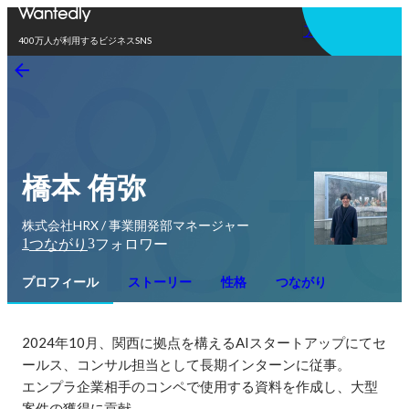
アプリを使う
400万人が利用するビジネスSNS
橋本 侑弥
株式会社HRX / 事業開発部マネージャー
1
3
つながり
フォロワー
プロフィール
ストーリー
性格
つながり
2024年10月、関西に拠点を構えるAIスタートアップにてセ
ールス、コンサル担当として長期インターンに従事。

エンプラ企業相手のコンペで使用する資料を作成し、大型
案件の獲得に貢献。
