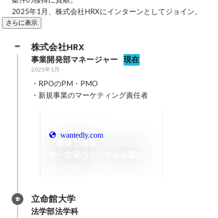
2025年1月、株式会社HRXにインターンとしてジョイン。
さらに表示
株式会社HRX
事業開発部マネージャー
現在
2025年1月
-
・RPOのPM・PMO

・新規事業のマーケティング責任者
wantedly.com
「最速で成長」したいから。
第一志望のコンサル企業の内
定を手放して選んだHRXでの
2025年12月
挑戦
立命館大学
法学部法学科