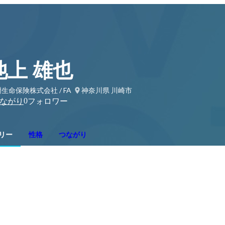
池上 雄也
生命保険株式会社 / FA
神奈川県 川崎市
0
ながり
フォロワー
リー
性格
つながり