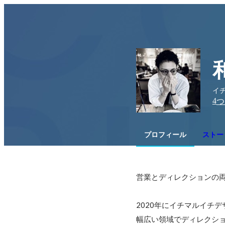
イチマ
4
つ
プロフィール
ストー
営業とディレクションの両
2020年にイチマルイチデザ
幅広い領域でディレクショ