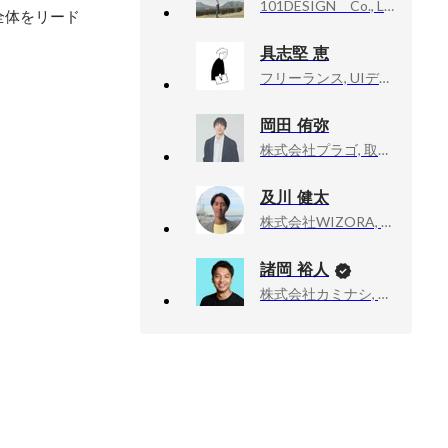
101DESIGN Co., Ltd., CEO
全体をリード
具志堅 恵
フリーランス, UIデザイン・グラフィックデザイン・クリエイティブディレクター
岡田 侑弥
株式会社プラゴ, 取締役 CTO
及川 健太
株式会社WIZORA, マーケティング
諸岡 裕人
株式会社カミナシ, 代表取締役