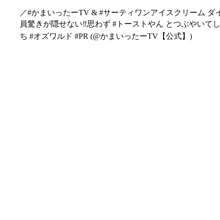
／#かまいったーTV & #サーティワンアイスクリーム 
員驚きが隠せない‼️思わず #トーストやん とつぶやいてし
ち #オズワルド #PR (@かまいったーTV【公式】)