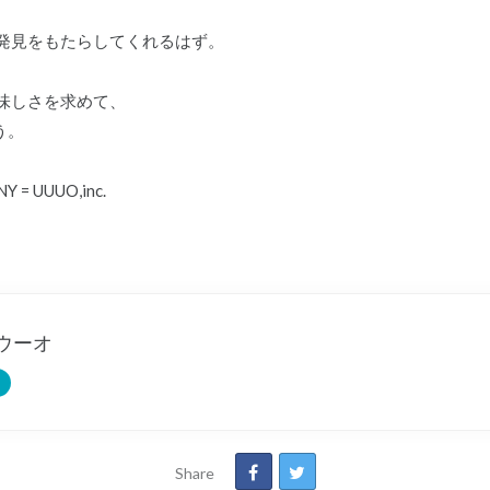
発見をもたらしてくれるはず。
味しさを求めて、
う。
 = UUUO,inc.
ウーオ
Share