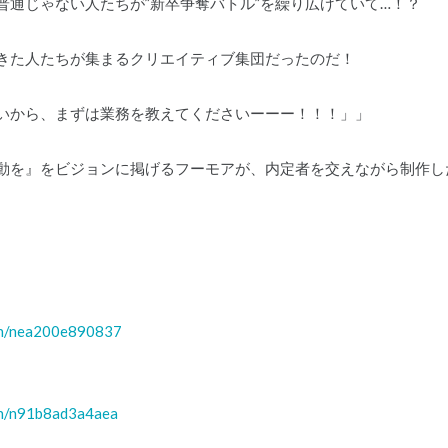
普通じゃない人たちが”新卒争奪バトル”を繰り広げていて…！？
きた人たちが集まるクリエイティブ集団だったのだ！
いから、まずは業務を教えてくださいーーー！！！」」
動を』をビジョンに掲げるフーモアが、内定者を交えながら制作した
/n/nea200e890837
/n/n91b8ad3a4aea