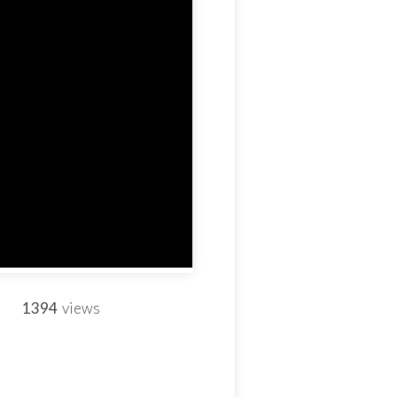
1394
views