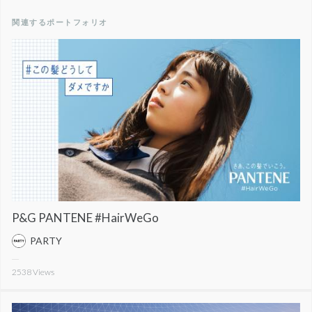
関連するポートフォリオ
P&G PANTENE #HairWeGo
PARTY
2538
Views