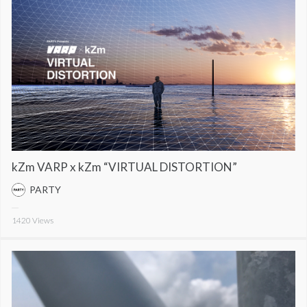
kZm VARP x kZm “VIRTUAL DISTORTION”
PARTY
1420
Views