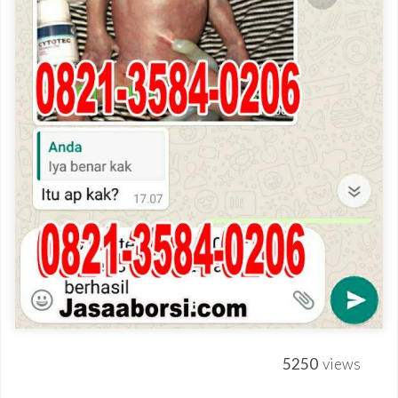
5250
views