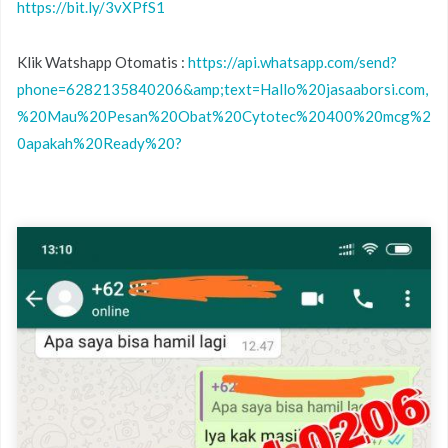
https://bit.ly/3vXPfS1
Klik Watshapp Otomatis :
https://api.whatsapp.com/send?
phone=6282135840206&amp;text=Hallo%20jasaaborsi.com,
%20Mau%20Pesan%20Obat%20Cytotec%20400%20mcg%2
0apakah%20Ready%20?