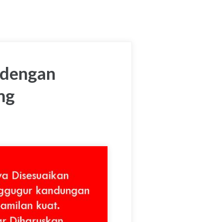
 dengan
mg