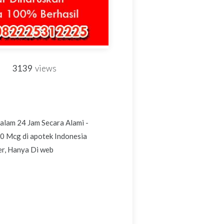
3139
views
lam 24 Jam Secara Alami -
0 Mcg di apotek Indonesia
ter, Hanya Di web