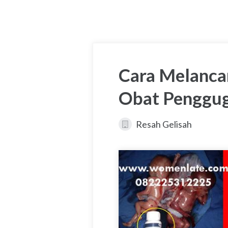
Cara Melancar
Obat Penggug
Resah Gelisah