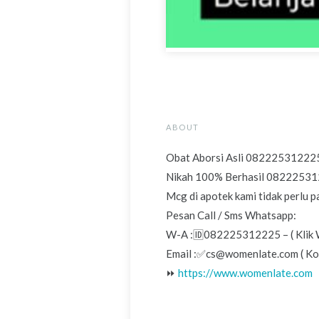
ABOUT
Obat Aborsi Asli 082225312225 
Nikah 100% Berhasil 082225312
Mcg di apotek kami tidak perlu p
Pesan Call / Sms Whatsapp:
W-A :🆔082225312225 – ( Klik
Email :✅cs@womenlate.com ( Kon
⏩
https://www.womenlate.com