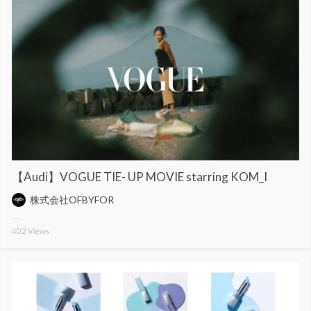
【Audi】VOGUE TIE- UP MOVIE starring KOM_I
株式会社OFBYFOR
402
Views