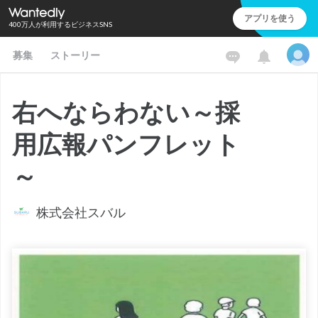
アプリを使う
400万人が利用するビジネスSNS
募集
ストーリー
右へならわない～採
用広報パンフレット
～
株式会社スバル