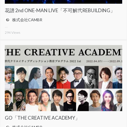
花譜 2nd ONE-MAN LIVE「不可解弐REBUILDING」
株式会社CAMBR
294
Views
GO「THE CREATIVE ACADEMY」