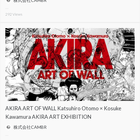
株式会社CAMBR
292
Views
AKIRA ART OF WALL Katsuhiro Otomo × Kosuke
Kawamura AKIRA ART EXHIBITION
株式会社CAMBR