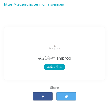
https://tsuzuru.jp/tesimonials/ennan/
株式会社lamproo
募集を見る
Share