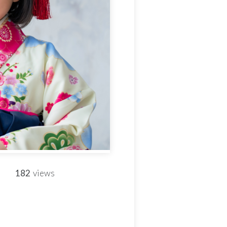
182
views