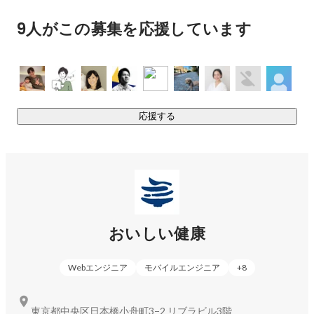
の戦略です。

9人がこの募集を応援しています
日本においては今後、社会福祉・医療制度の問題が大きくク
ローズアップされることになります。これまでのように誰で
も安価に医療サービスを受けることができる時代は終わり、
病気予防や治療において、セルフケアのウェートが高まって
いくことが予想されます。私たちはこのような時代背景を踏
まえながら、誰もが毎日必ず行う「食事」を通じて、未来の
応援する
健康や幸せにアクセスすることができるようなサービス、事
業を拡大しています。
おいしい健康
Webエンジニア
モバイルエンジニア
+
8
東京都中央区日本橋小舟町3−2 リブラビル3階