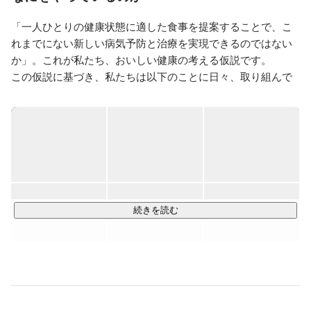
「一人ひとりの健康状態に適した食事を提案することで、こ
れまでにない新しい病気予防と治療を実現できるのではない
か」。これが私たち、おいしい健康の考える仮説です。

この仮説に基づき、私たちは以下のことに日々、取り組んで
います。

---

・患者、生活者向け食事管理アプリ「おいしい健康」の開
発、マネタイズ

・医療機関向け食事指導ソリューション「Kakaris（カカリ
ス）」の開発、マネタイズ

・健保組合向けソリューションの新規開発

・医療機関との共同臨床研究、論文化

続きを読む
・大手製薬企業、食品企業などとの協業（累計500件以上の
実績）

---

創業後およそ8年が経過し、技術環境も大きく変わりました。
従来のプロダクトと生成AIといった最新技術の融合に積極的
に取り組みつつ、「食と健康の入り口」を押さえるのが当社