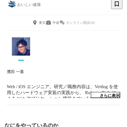
おいしい健康
東京
中途
オンライン面談OK
濱田 一喜
Web / iOS エンジニア。研究／職務内容は、Verilog を使
用したハードウェア実装の実践から、 Ruby on Rails に
さらに表示
よる Web アプリケーション構築までいろいろ。

2014 年 12 月からクックパッド株式会社に勤務。

2017 年 1 月から株式会社おいしい健康に勤務。
なにをやっているのか