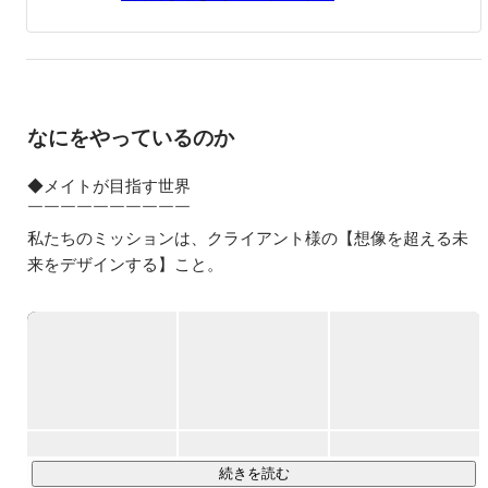
なにをやっているのか
◆メイトが目指す世界

￣￣￣￣￣￣￣￣￣￣

私たちのミッションは、クライアント様の【想像を超える未
来をデザインする】こと。

そして、社員同士が【仕事仲間を超えた人生の相棒になる】
こと。

事業領域は、AX（AI×DX）推進、ブルーカラー特化の人材紹
介、立ち上げ期の営業事業、そしてマーケティング支援。

表面的な"代行"ではなく、クライアント様の一歩先まで考え、
伴走するホスピタリティを何より大切にしています。

続きを読む