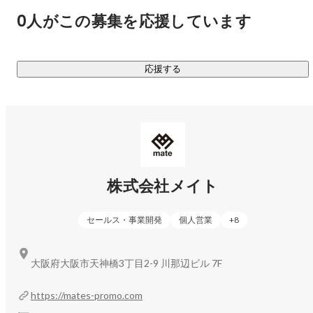
掘り下げてご支援します。

0人がこの募集を応援しています
SaaSに業務を合わせる時代から、業務にぴったり合うシステ
ムを自社で創れる時代へ。

案件特性に応じて最適な生成AIを使い分け、クライアント様
応援する
にとっての"唯一無二の業務環境"を構築。

支援領域は、求職者管理一元化／複数店舗の予約最適化／オ
リジナルSFA構築／新規事業立ち上げ伴走／社員サーベイ・勤
怠管理ツール開発など多岐にわたり、売上5億〜1000億円規
模まで対応しています。

山本 哲也
コーポレート・スタッフ
■ 人材紹介事業

株式会社メイト
ブルーカラー領域に特化した人材紹介事業。「自分のキャリ
ア、このままでいいのかな」と悩む求職者の方に、スピーデ
セールス・事業開発
個人営業
+
8
ィーかつ丁寧に新しい一歩をご提案。

"求人を埋める"のではなく、"その人の人生を一緒に考える"を
大阪府大阪市天神橋3丁目2-9 川那辺ビル 7F
モットーに、求職者・企業双方の本音に寄り添う支援を行っ
ています。

https://mates-promo.com