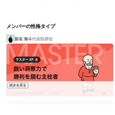
◆展開しているサービス

￣￣￣￣￣￣￣￣￣￣

■ DX MATE（AX：AI×DX推進事業）

"人が増えないと拡大できない"事業モデルから、クライアント
メンバーの性格タイプ
様を解放する事業です。

業種を問わず、バックオフィスから現場業務まで深く入り込
新名 海斗
代表取締役
み、最新の各種生成AIを最大限に活用した業務効率化と本質
的な課題解決を実現します。

私たちの強みは、「動くデモ画面」を持って提案する独自ス
タイル。

他社が提案書を持参する場面で、私たちは"動くプロトタイ
プ"を持参します。

AIの力で、これまで1ヶ月かかっていた構築検証が2〜3日で
完了する──このスピード感こそ、私たちの提供価値です。

続きを見る
また、入口は「採用が課題」というご相談でも、ヒアリング
を重ねると、本当のボトルネックは定着率や業務の属人化に
あることがほとんど。

有川 恒紀
取締役
表層のオーダーをそのまま受けるのではなく、本質課題まで