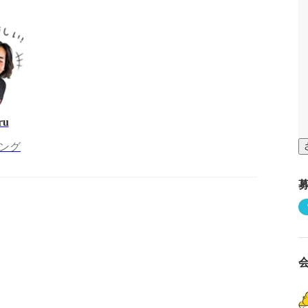
ru
ング