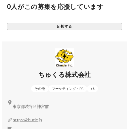
ティ」を軸となる強みとし、これを活かした新規事業を次々
0人がこの募集を応援しています
と作っていきます。

あらためてちゅくる株式会社は、なにをする会社か。

応援する
マーケティング力とクリエイティビティを活かして新規事業
をどんどん作り、前進しつづける会社です。

《現在取り組んでいる事業》

◆D2C事業

ちゅくる株式会社
エンターテイメント系グッズの企画販売、アウトドアグッズ
の企画販売、酒類の輸入・販売などをしています。精度の高
その他
マーケティング・PR
+
8
いマーケットインの手法を取り入れているため、ほぼ100%の
確率で新商品のローンチ直後から利益を出すことに成功して
います。気になる方はぜひお問い合わせください。

東京都渋谷区神宮前
◆メディアコンサルティング事業

https://chucle.jp
弊社には、SEOメディアのノウハウを持つメンバーが集まっ