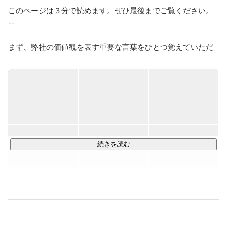
このページは３分で読めます。ぜひ最後までご覧ください。

--

まず、弊社の価値観を表す重要な言葉をひとつ覚えていただ
きたいです。

それは、「前に進む」ということ。

前に進むとは、幾多の困難を乗り越えて見えない景色を見に
行くことです。ひとりひとりが前進することで、事業を前に
動かし、人間社会を前進させる。そのこと自体に人生の意味
があると考えています。

続きを読む
より成長性の高い事業領域にフォーカスし、"成長最適"な役割
にメンバーをアサインすることでこれを実現します。

とはいえ四方八方に枝葉を伸ばしても高く成長することはで
きません。弊社は「マーケティング力」と「クリエイティビ