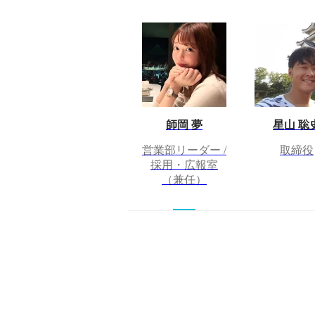
師岡 夢
星山 聡
営業部リーダー /
取締役
採用・広報室
（兼任）