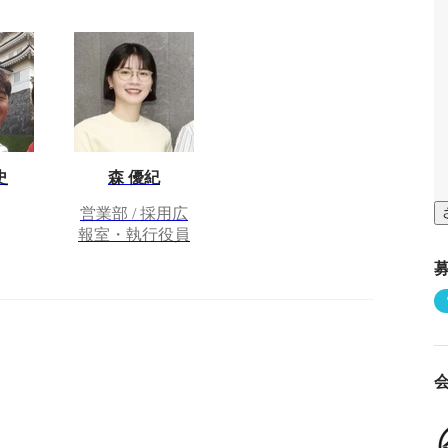
史
森 優紀
営業部 / 採用広
報室・執行役員