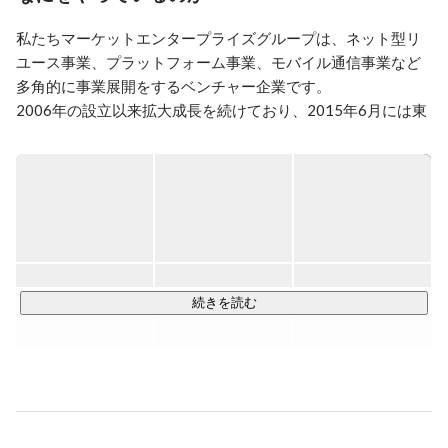
2度のビジネスモデルの変更を経て、ネット型リユース
私たちマーケットエンタープライズグループは、ネット型リ
事業を主軸に事業展開し、2015年6月には東証マザーズ
に上場。
ユース事業、プラットフォーム事業、モバイル通信事業など
多角的に事業展開をするベンチャー企業です。

2006年の設立以来拡大成長を続けており、2015年6月には東
証マザーズに上場し、現在はスタンダード市場に上場してい
ます。

グループ経営体制への本格移行も進め、グループ5社、現在は
国内19拠点、海外1拠点と事業拠点も拡大しています。

「最適化商社（＝賢い消費を望む消費者に様々な選択肢を提
供できる会社）」を目指して事業の多角化を推進している企
続きを読む
業です。