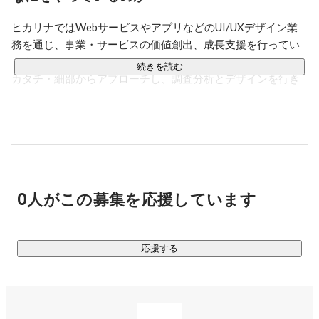
ヒカリナではWebサービスやアプリなどのUI/UXデザイン業
務を通じ、事業・サービスの価値創出、成長支援を行ってい
ます。

続きを読む
カタチ・細部からアプローチし、調査分析とデザインを行き
来しながら進行するスタイルで、最短距離で最適解を導き出
します。

金融系・Fintech（フィンテック）サービスやアーリーステー
ジのサービス・プロダクトの業務経験が豊富です。

クライアントと非常に近い関係で、クライアントと一緒にサ
0人がこの募集を応援しています
ービスの価値向上、課題解決に向けて動くようなプロジェク
トが多いのが特徴です。

プロジェクトに大きな推進力をもたらし、クライアントの事
業を加速させます。

応援する
大規模サービスサイトの部分的な改善・改修業務や、継続的
なUX改善活動（各種リサーチ業務からデザイン設計・制作ま
で）のプロジェクトなどもあります。
