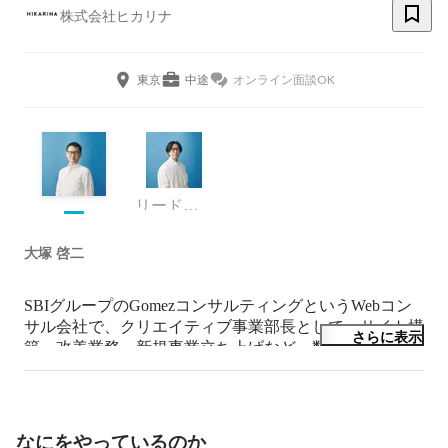
株式会社ヒカリナ
東京
中途
オンライン面談OK
リードデザイナー
大塚 啓二
SBIグループのGomezコンサルティングというWebコン
サル会社で、クリエイティブ事業部長として、サイト構
さらに表示
築、改善業務、新規事業立ち上げなど、数百のプロジェ
クトを担当しました。

過去の主なプロジェクトは、ネット銀行、ネット証券を
はじめとした金融系、旅行、人材、不動産などのサービ
スサイト、大手企業のコーポレートサイトなど。
なにをやっているのか