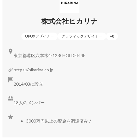
また、仕事は「誰の（と）仕事をするのか」が最も重要だと
株式会社ヒカリナ
考えていますので、お互いが尊重しあえるクライアントの
（と）お仕事をさせていただくようにしています。

発注側、受注側のような関係ではなく、クライアントさんの
UI/UXデザイナー
グラフィックデザイナー
+
8
チームの一員として関われるプロジェクトが望ましいと考え
ています。

東京都港区六本木4-12-8 HOLDER 4F
https://hikarina.co.jp
◆クライアントワークの例

2014/03に設立
・ネット証券新規事業サイトの企画・設計・構築

・証券会社のBtoBサービスプラットフォームのUI設計・デザ
18人のメンバー
イン

・ネット証券のUX向上プロジェクトにおいてのリサーチや設
計

3000万円以上の資金を調達済み
/
・ワークスペース予約サービスの継続的改修

・スポーツイベント予約サイト継続的改修
